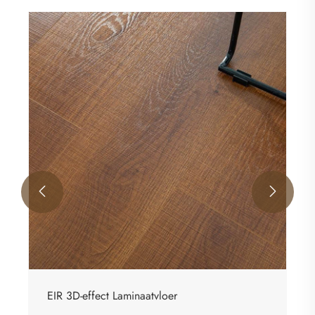
HDF EIR-oppervlaktelaminaatvloer
Bekijk meer >>

