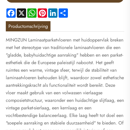
Facebook
X
WhatsApp
Pinterest
LinkedIn
Share
Productomschrijving
MINGZUN Laminaatparketvloeren met huidoppervlak breken
met het stereotype van traditionele laminaatvloeren die een
"gladde, babyhuidachtige aanraking" hebben en een parket-
esthetiek die de Europese paleisstijl nabootst. Het geeft
ruimtes een warme, vintage sfeer, terwijl de stabiliteit van
laminaatvloeren behouden blijft, waardoor zowel esthetische
aantrekkingskracht als functionaliteit wordt bereikt. Deze
vloer maakt gebruik van een volwassen vierlaagse
composietstructuur, waaronder een huidachtige slijtlaag, een
vintage parket-sierlaag, een kernlaag en een
vochtbestendige balanceerlaag. Elke laag heeft tot doel een
"soepele aanraking en stabiele duurzaamheid" te bieden. Of