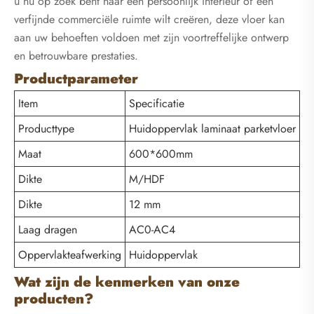
u nu op zoek bent naar een persoonlijk interieur of een
verfijnde commerciële ruimte wilt creëren, deze vloer kan
aan uw behoeften voldoen met zijn voortreffelijke ontwerp
en betrouwbare prestaties.
Productparameter
Item
Specificatie
Producttype
Huidoppervlak laminaat parketvloer
Maat
600*600mm
Dikte
M/HDF
Dikte
12 mm
Laag dragen
AC0-AC4
Oppervlakteafwerking
Huidoppervlak
Wat zijn de kenmerken van onze
producten?