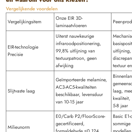
Vergelijkende voordelen
Onze EIR 3D-
Vergelijkingsitem
Peer-prod
laminaatvloeren
Uiterst nauwkeurige
Mechanis
infraroodpositionering,
basisposi
EIR-technologie
99,8% uitlijning van
uitlijning
Precisie
textuurpatroon, geen
discrepan
afwijking
textuur e
Binnenla
Geïmporteerde melamine,
gemeensc
AC3-AC5-kwaliteiten
Slijtvaste laag
laag, mee
beschikbaar, levensduur
kwaliteit
van 10-15 jaar
5-8 jaar
E0/Carb P2/FloorScore-
Basic E1-
gecertificeerd,
sommige
Milieunorm
formaldehyde ≤0,124
modellen 