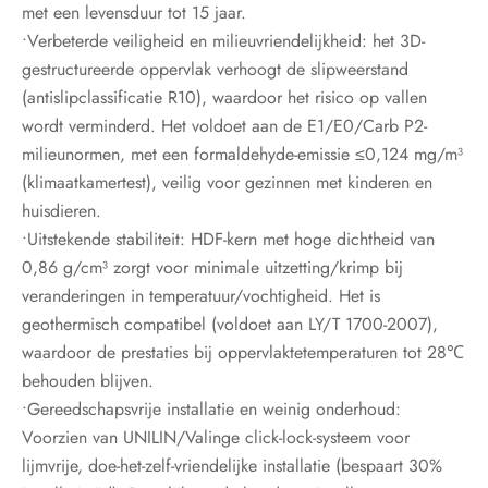
met een levensduur tot 15 jaar.
•Verbeterde veiligheid en milieuvriendelijkheid: het 3D-
gestructureerde oppervlak verhoogt de slipweerstand
(antislipclassificatie R10), waardoor het risico op vallen
wordt verminderd. Het voldoet aan de E1/E0/Carb P2-
milieunormen, met een formaldehyde-emissie ≤0,124 mg/m³
(klimaatkamertest), veilig voor gezinnen met kinderen en
huisdieren.
•Uitstekende stabiliteit: HDF-kern met hoge dichtheid van
0,86 g/cm³ zorgt voor minimale uitzetting/krimp bij
veranderingen in temperatuur/vochtigheid. Het is
geothermisch compatibel (voldoet aan LY/T 1700-2007),
waardoor de prestaties bij oppervlaktetemperaturen tot 28℃
behouden blijven.
•Gereedschapsvrije installatie en weinig onderhoud:
Voorzien van UNILIN/Valinge click-lock-systeem voor
lijmvrije, doe-het-zelf-vriendelijke installatie (bespaart 30%