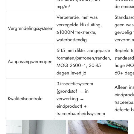
mg/m³
de emissi
Verbeterde, met was
Standaard 
verzegelde kliksluiting,
geen wasa
Vergrendelingssysteem
≥1000N treksterkte,
gevoelig 
waterbestendig
vervormin
6-15 mm dikte, aangepaste
Beperkt t
formaten/patronen/randen,
standaard
Aanpassingsvermogen
MOQ 2600㎡, 30-45
hoge MO
dagen levertijd
60+ dagen
3-inspectiesysteem
Alleen in
(grondstof → in
eindprod
Kwaliteitscontrole
verwerking →
traceerba
eindproduct) +
defecte b
traceerbaarheidssysteem