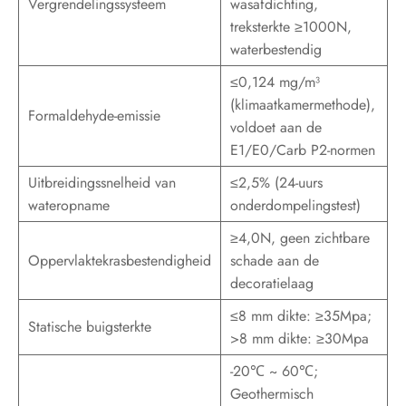
Vergrendelingssysteem
wasafdichting,
treksterkte ≥1000N,
waterbestendig
≤0,124 mg/m³
(klimaatkamermethode),
Formaldehyde-emissie
voldoet aan de
E1/E0/Carb P2-normen
Uitbreidingssnelheid van
≤2,5% (24-uurs
wateropname
onderdompelingstest)
≥4,0N, geen zichtbare
Oppervlaktekrasbestendigheid
schade aan de
decoratielaag
≤8 mm dikte: ≥35Mpa;
Statische buigsterkte
>8 mm dikte: ≥30Mpa
-20℃ ~ 60℃;
Geothermisch