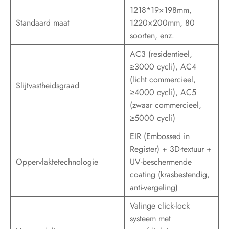
1218*19×198mm,
Standaard maat
1220×200mm, 80
soorten, enz.
AC3 (residentieel,
≥3000 cycli), AC4
(licht commercieel,
Slijtvastheidsgraad
≥4000 cycli), AC5
(zwaar commercieel,
≥5000 cycli)
EIR (Embossed in
Register) + 3D-textuur +
Oppervlaktetechnologie
UV-beschermende
coating (krasbestendig,
anti-vergeling)
Valinge click-lock
systeem met