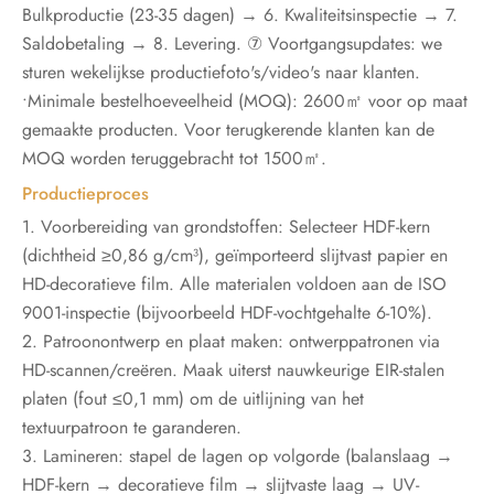
Bulkproductie (23-35 dagen) → 6. Kwaliteitsinspectie → 7.
Saldobetaling → 8. Levering. ⑦ Voortgangsupdates: we
sturen wekelijkse productiefoto's/video's naar klanten.
•Minimale bestelhoeveelheid (MOQ): 2600㎡ voor op maat
gemaakte producten. Voor terugkerende klanten kan de
MOQ worden teruggebracht tot 1500㎡.
Productieproces
1. Voorbereiding van grondstoffen: Selecteer HDF-kern
(dichtheid ≥0,86 g/cm³), geïmporteerd slijtvast papier en
HD-decoratieve film. Alle materialen voldoen aan de ISO
9001-inspectie (bijvoorbeeld HDF-vochtgehalte 6-10%).
2. Patroonontwerp en plaat maken: ontwerppatronen via
HD-scannen/creëren. Maak uiterst nauwkeurige EIR-stalen
platen (fout ≤0,1 mm) om de uitlijning van het
textuurpatroon te garanderen.
3. Lamineren: stapel de lagen op volgorde (balanslaag →
HDF-kern → decoratieve film → slijtvaste laag → UV-