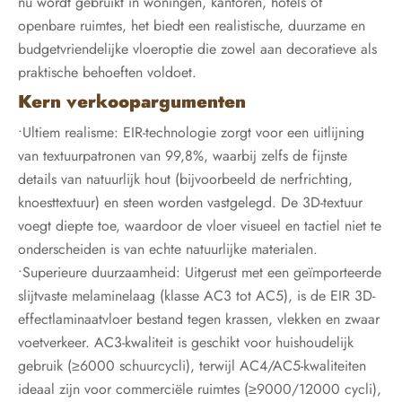
nu wordt gebruikt in woningen, kantoren, hotels of
openbare ruimtes, het biedt een realistische, duurzame en
budgetvriendelijke vloeroptie die zowel aan decoratieve als
praktische behoeften voldoet.
Kern verkoopargumenten
•Ultiem realisme: EIR-technologie zorgt voor een uitlijning
van textuurpatronen van 99,8%, waarbij zelfs de fijnste
details van natuurlijk hout (bijvoorbeeld de nerfrichting,
knoesttextuur) en steen worden vastgelegd. De 3D-textuur
voegt diepte toe, waardoor de vloer visueel en tactiel niet te
onderscheiden is van echte natuurlijke materialen.
•Superieure duurzaamheid: Uitgerust met een geïmporteerde
slijtvaste melaminelaag (klasse AC3 tot AC5), is de EIR 3D-
effectlaminaatvloer bestand tegen krassen, vlekken en zwaar
voetverkeer. AC3-kwaliteit is geschikt voor huishoudelijk
gebruik (≥6000 schuurcycli), terwijl AC4/AC5-kwaliteiten
ideaal zijn voor commerciële ruimtes (≥9000/12000 cycli),