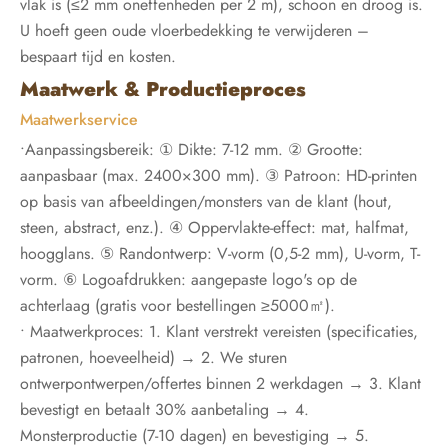
vlak is (≤2 mm oneffenheden per 2 m), schoon en droog is.
U hoeft geen oude vloerbedekking te verwijderen –
bespaart tijd en kosten.
Maatwerk & Productieproces
Maatwerkservice
•Aanpassingsbereik: ① Dikte: 7-12 mm. ② Grootte:
aanpasbaar (max. 2400×300 mm). ③ Patroon: HD-printen
op basis van afbeeldingen/monsters van de klant (hout,
steen, abstract, enz.). ④ Oppervlakte-effect: mat, halfmat,
hoogglans. ⑤ Randontwerp: V-vorm (0,5-2 mm), U-vorm, T-
vorm. ⑥ Logoafdrukken: aangepaste logo's op de
achterlaag (gratis voor bestellingen ≥5000㎡).
• Maatwerkproces: 1. Klant verstrekt vereisten (specificaties,
patronen, hoeveelheid) → 2. We sturen
ontwerpontwerpen/offertes binnen 2 werkdagen → 3. Klant
bevestigt en betaalt 30% aanbetaling → 4.
Monsterproductie (7-10 dagen) en bevestiging → 5.