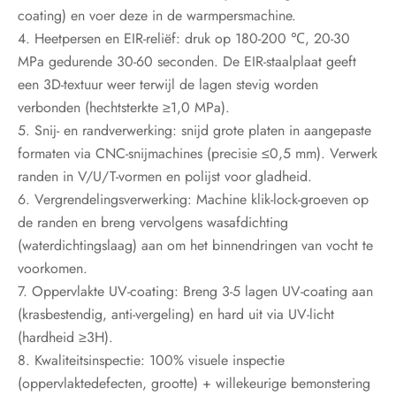
coating) en voer deze in de warmpersmachine.
4. Heetpersen en EIR-reliëf: druk op 180-200 ℃, 20-30
MPa gedurende 30-60 seconden. De EIR-staalplaat geeft
een 3D-textuur weer terwijl de lagen stevig worden
verbonden (hechtsterkte ≥1,0 ​​MPa).
5. Snij- en randverwerking: snijd grote platen in aangepaste
formaten via CNC-snijmachines (precisie ≤0,5 mm). Verwerk
randen in V/U/T-vormen en polijst voor gladheid.
6. Vergrendelingsverwerking: Machine klik-lock-groeven op
de randen en breng vervolgens wasafdichting
(waterdichtingslaag) aan om het binnendringen van vocht te
voorkomen.
7. Oppervlakte UV-coating: Breng 3-5 lagen UV-coating aan
(krasbestendig, anti-vergeling) en hard uit via UV-licht
(hardheid ≥3H).
8. Kwaliteitsinspectie: 100% visuele inspectie
(oppervlaktedefecten, grootte) + willekeurige bemonstering