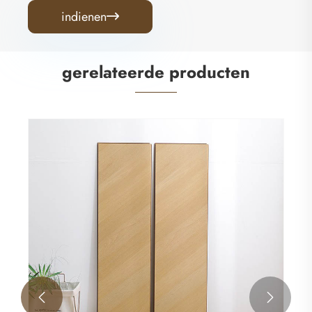
indienen

gerelateerde producten
HDF-parketlaminaatvloeren
Bekijk meer >>

