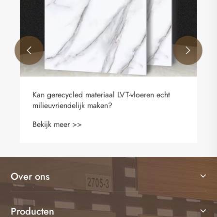


Mingzun breidt de wereldwijde
vloeractiviteiten uit
Bekijk meer >>
Over ons
Producten