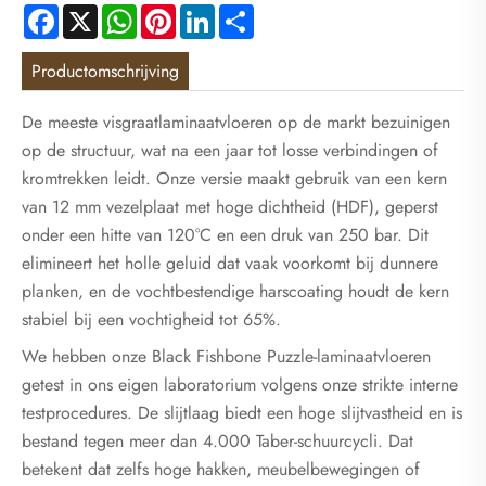
Facebook
X
WhatsApp
Pinterest
LinkedIn
Share
Productomschrijving
De meeste visgraatlaminaatvloeren op de markt bezuinigen
op de structuur, wat na een jaar tot losse verbindingen of
kromtrekken leidt. Onze versie maakt gebruik van een kern
van 12 mm vezelplaat met hoge dichtheid (HDF), geperst
onder een hitte van 120°C en een druk van 250 bar. Dit
elimineert het holle geluid dat vaak voorkomt bij dunnere
planken, en de vochtbestendige harscoating houdt de kern
stabiel bij een vochtigheid tot 65%.
We hebben onze Black Fishbone Puzzle-laminaatvloeren
getest in ons eigen laboratorium volgens onze strikte interne
testprocedures. De slijtlaag biedt een hoge slijtvastheid en is
bestand tegen meer dan 4.000 Taber-schuurcycli. Dat
betekent dat zelfs hoge hakken, meubelbewegingen of