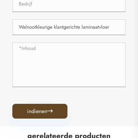
indienen

gerelateerde producten