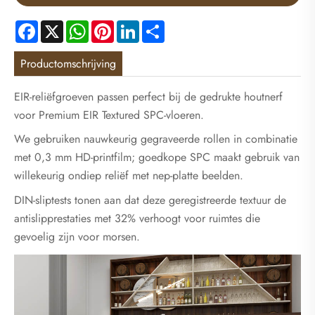
Facebook
X
WhatsApp
Pinterest
LinkedIn
Share
Productomschrijving
EIR-reliëfgroeven passen perfect bij de gedrukte houtnerf
voor Premium EIR Textured SPC-vloeren.
We gebruiken nauwkeurig gegraveerde rollen in combinatie
met 0,3 mm HD-printfilm; goedkope SPC maakt gebruik van
willekeurig ondiep reliëf met nep-platte beelden.
DIN-sliptests tonen aan dat deze geregistreerde textuur de
antislipprestaties met 32% verhoogt voor ruimtes die
gevoelig zijn voor morsen.